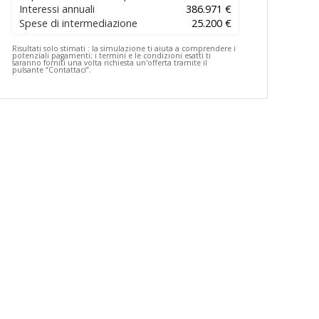
Interessi annuali
386.971 €
Spese di intermediazione
25.200 €
Risultati solo stimati :
la simulazione ti aiuta a comprendere i
potenziali pagamenti; i termini e le condizioni esatti ti
saranno forniti una volta richiesta un'offerta tramite il
pulsante “Contattaci”.