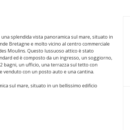
n una splendida vista panoramica sul mare, situato in
ande Bretagne e molto vicino al centro commerciale
 des Moulins. Questo lussuoso attico è stato
tandard ed è composto da un ingresso, un soggiorno,
2 bagni, un ufficio, una terrazza sul tetto con
ne venduto con un posto auto e una cantina.
ca sul mare, situato in un bellissimo edificio
vicino al centro commerciale Metropole, anche ai
 Questo lussuoso attico è stato completamente
mposto da un ingresso, un soggiorno, una sala da
ufficio, una terrazza sul tetto con pergolato, una
un posto auto e una cantina.