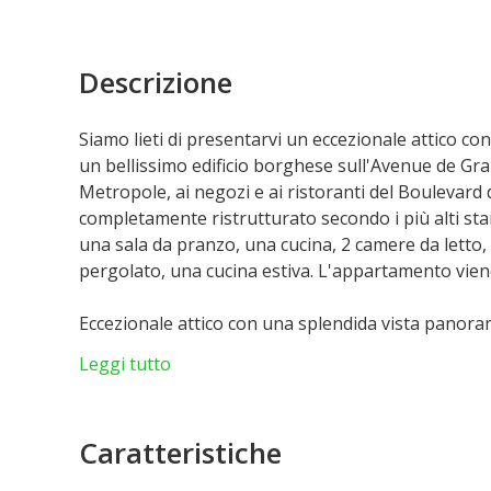
Descrizione
Siamo lieti di presentarvi un eccezionale attico co
un bellissimo edificio borghese sull'Avenue de Gr
Metropole, ai negozi e ai ristoranti del Boulevard
completamente ristrutturato secondo i più alti s
una sala da pranzo, una cucina, 2 camere da letto, 
pergolato, una cucina estiva. L'appartamento vie
Eccezionale attico con una splendida vista panorami
borghese sull'Avenue de Grande Bretagne e molto 
Leggi tutto
negozi e ai ristoranti del Boulevard des Moulins.
ristrutturato secondo i più alti standard ed è co
pranzo, una cucina, 2 camere da letto, 2 bagni, un 
Caratteristiche
cucina estiva. L'appartamento viene venduto con 