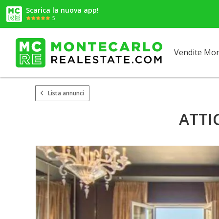
Scarica la nuova app!
5
Vendite Mo
Lista annunci
ATTI