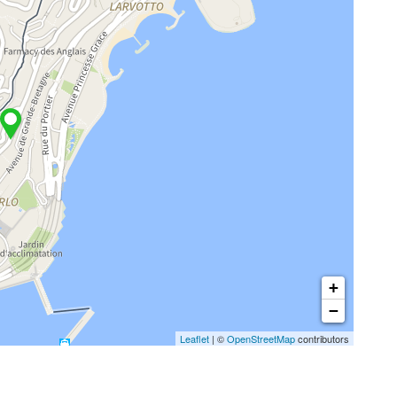
+
−
Leaflet
| ©
OpenStreetMap
contributors