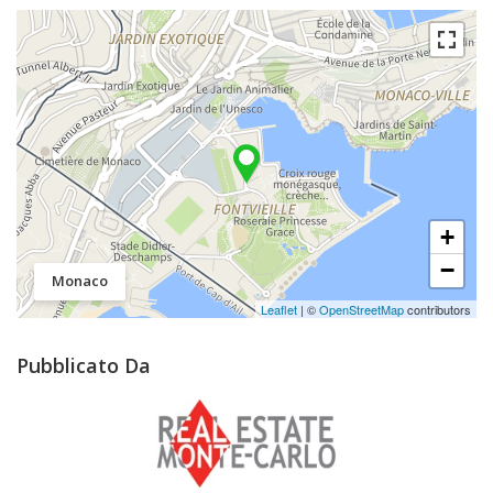
+
−
Monaco
Leaflet
| ©
OpenStreetMap
contributors
Pubblicato Da