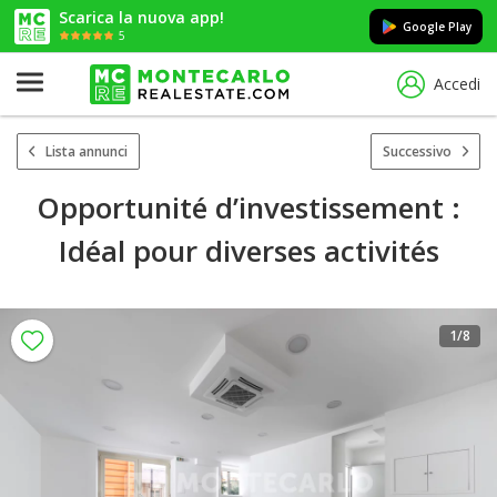
Scarica la nuova app!
Google Play
5
Accedi
Lista annunci
Successivo
Opportunité d’investissement :
Idéal pour diverses activités
1
/8