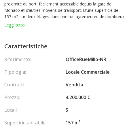
proximité du port, facilement accessible depuis la gare de
Monaco et d’autres moyens de transport. D’une superficie de
157 m2 sur deux étages dans une rue agrémentée de nombreux
commerces, les locaux se prêtent à toutes les activités.
Leggi tutto
La propriété a fait l’objet d’une rénovation sur les deux niveaux,
présentant un espace bien conçu qui comprend un bureau
ouvert au rez-de-chaussée, deux bureaux distincts, une petite
Caratteristiche
kitchenette et deux WC (homme/femme). De plus, le sous-sol
comprend une aire ouverte aux dimensions généreuses et un
Riferimento:
OfficeRueMillo-NR
autre bureau fermé. Un amplificateur de signal pour une
meilleure réception téléphonique ajoute à la fonctionnalité de
Tipologia:
Locale Commerciale
l’espace.
Une excellente opportunité d'investissement pour les
Contratto:
Vendita
entreprises qui souhaitent s'installer dans un environnement
animé.
Prezzo:
4.200.000 €
Locali:
5
Superficie abitabile:
157 m²