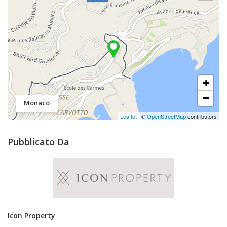
+
−
Monaco
Leaflet
| ©
OpenStreetMap
contributors
Pubblicato Da
Icon Property