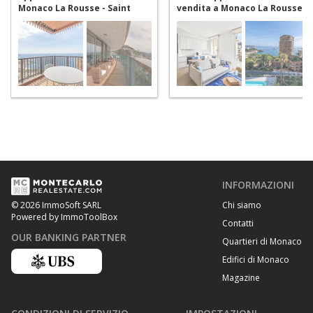
Monaco La Rousse - Saint
vendita a Monaco La Rousse -
Roman
Saint Roman
INFORMAZIONI
Chi siamo
© 2026 ImmoSoft SARL
Powered by ImmoToolBox
Contatti
OUR BANKING PARTNER
Quartieri di Monaco
Edifici di Monaco
Magazine