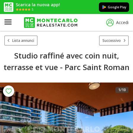
Scarica la nuova app!
Google Play
5
Accedi
Lista annunci
Successivo
Studio raffiné avec coin nuit,
terrasse et vue - Parc Saint Roman
1
/10