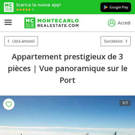
Scarica la nuova app!
Google Play
5
Accedi
Lista annunci
Successivo
Appartement prestigieux de 3
pièces | Vue panoramique sur le
Port
1
/7