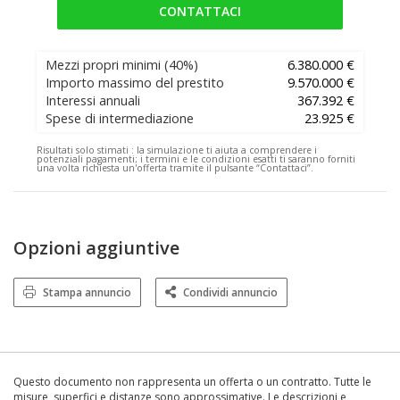
CONTATTACI
Mezzi propri minimi
(40%)
6.380.000 €
Importo massimo del prestito
9.570.000 €
Interessi annuali
367.392 €
Spese di intermediazione
23.925 €
Risultati solo stimati :
la simulazione ti aiuta a comprendere i
potenziali pagamenti; i termini e le condizioni esatti ti saranno forniti
una volta richiesta un'offerta tramite il pulsante “Contattaci”.
Opzioni aggiuntive
Stampa annuncio
Condividi annuncio
Questo documento non rappresenta un offerta o un contratto. Tutte le
misure, superfici e distanze sono approssimative. Le descrizioni e