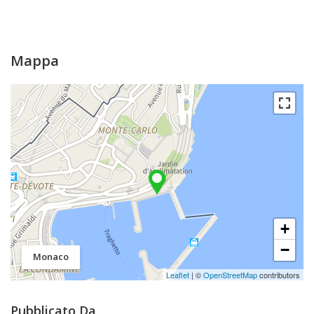
Mappa
+
−
Monaco
Leaflet
| ©
OpenStreetMap
contributors
Pubblicato Da