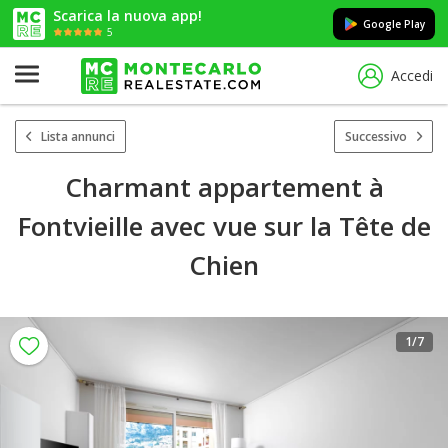
Scarica la nuova app!
Google Play
5
Accedi
Lista annunci
Successivo
Charmant appartement à
Fontvieille avec vue sur la Tête de
Chien
1
/7