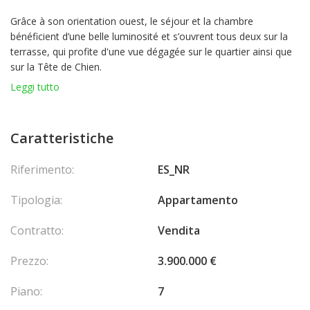
Grâce à son orientation ouest, le séjour et la chambre
bénéficient d’une belle luminosité et s’ouvrent tous deux sur la
terrasse, qui profite d'une vue dégagée sur le quartier ainsi que
sur la Tête de Chien.
Leggi tutto
Le bien comprend également un parking et une cave. Les
résidents de l’immeuble Eden Star ont accès à la piscine.
L’appartement se trouve à quelques minutes à pied du port, des
Caratteristiche
restaurants, des bars et du centre commercial.
Riferimento:
ES_NR
Il présente un très beau potentiel de rénovation. Le bien est
actuellement loué jusqu'au 31 juillet 2027.
Tipologia:
Appartamento
Contratto:
Vendita
Prezzo:
3.900.000 €
Piano:
7