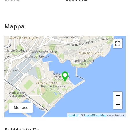
Mappa
+
−
Monaco
Leaflet
| ©
OpenStreetMap
contributors
Pubblicato Da