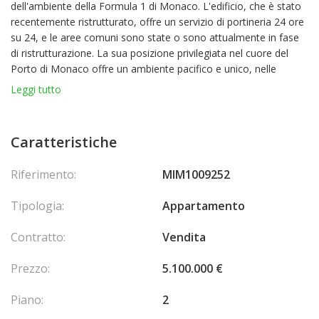
dell'ambiente della Formula 1 di Monaco. L'edificio, che è stato
recentemente ristrutturato, offre un servizio di portineria 24 ore
su 24, e le aree comuni sono state o sono attualmente in fase
di ristrutturazione. La sua posizione privilegiata nel cuore del
Porto di Monaco offre un ambiente pacifico e unico, nelle
immediate vicinanze di ristoranti e luoghi emblematici come La
Leggi tutto
Rascasse. L'appartamento è luminoso e trasversale, con
splendide caratteristiche come pavimenti in parquet, una cucina
moderna arredata, un bagno contemporaneo e finiture di alto
Caratteristiche
livello. Parcheggio anteriore con terrazza e vista senza ostacoli
su Port Hercule e sullo skyline di Monte-Carlo, tra i più ricercati
Riferimento:
MIM1009252
dell'edificio.
Tipologia:
Appartamento
La composizione interna comprende un soggiorno e una cucina
aperta che dà accesso a una loggia/terrazza che offre una vista
Contratto:
Vendita
mozzafiato su Port Hercule e Monte-Carlo.
Le camere da letto, situate sul retro dell'appartamento, godono
Prezzo:
5.100.000 €
di un ambiente tranquillo.
Il bagno moderno è dotato di vasca bagno, doccia separata e
Piano:
2
bagno.