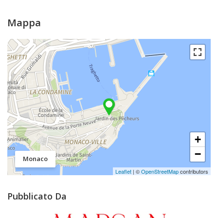
Mappa
+
−
Monaco
Leaflet
| ©
OpenStreetMap
contributors
Pubblicato Da