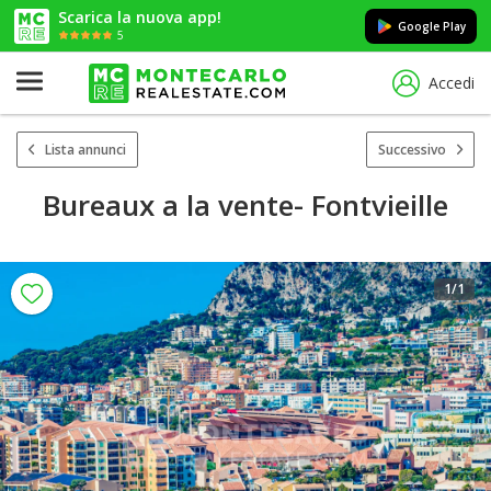
Scarica la nuova app!
Google Play
5
Accedi
Lista annunci
Successivo
Bureaux a la vente- Fontvieille
1
/1