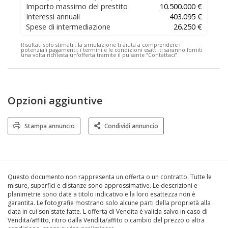
Importo massimo del prestito
10.500.000 €
Interessi annuali
403.095 €
Spese di intermediazione
26.250 €
Risultati solo stimati :
la simulazione ti aiuta a comprendere i
potenziali pagamenti; i termini e le condizioni esatti ti saranno forniti
una volta richiesta un'offerta tramite il pulsante “Contattaci”.
Opzioni aggiuntive
Stampa annuncio
Condividi annuncio
Questo documento non rappresenta un offerta o un contratto. Tutte le
misure, superfici e distanze sono approssimative. Le descrizioni e
planimetrie sono date a titolo indicativo e la loro esattezza non è
garantita. Le fotografie mostrano solo alcune parti della proprietà alla
data in cui son state fatte. L offerta di Vendita è valida salvo in caso di
Vendita/affitto, ritiro dalla Vendita/affito o cambio del prezzo o altra