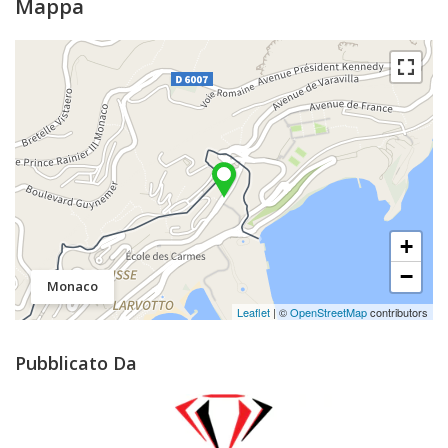
Mappa
+
−
Monaco
Leaflet
| ©
OpenStreetMap
contributors
Pubblicato Da