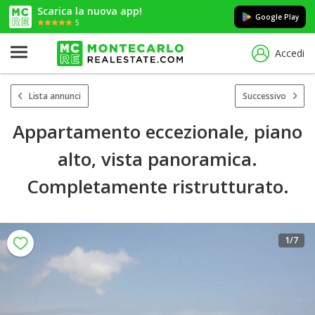
Scarica la nuova app!
Google Play
5
Accedi
Lista annunci
Successivo
Appartamento eccezionale, piano
alto, vista panoramica.
Completamente ristrutturato.
1
/7