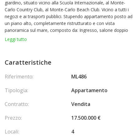
giardino, situato vicino alla Scuola Internazionale, al Monte-
Carlo Country Club, al Monte-Carlo Beach Club. Vicino a tutti i
negozi e ai trasporti pubblici. Stupendo appartamento posto ad
un piano alto, completamente ristrutturato e con vista
panoramica sul mare, composto da: Ingresso, salone doppio
che si apre su terrazzo con vista mare, cucina a vista,
Leggi tutto
completamente attrezzata con vista mare, 1 camera
matrimoniale con bagno privato e spogliatoio, 2 camere per gli
ospiti e 2 bagni, ufficio e lavanderia. 1 cantina e 2 posti auto.
Caratteristiche
Affittato per un anno dal 01/05/2025 al 30/04/2026
Riferimento:
ML486
Tipologia:
Appartamento
Contratto:
Vendita
Prezzo:
17.500.000 €
Locali:
4