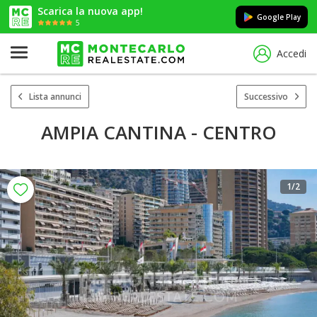
Scarica la nuova app!
Google Play
5
Accedi
Lista annunci
Successivo
AMPIA CANTINA - CENTRO
1
/2