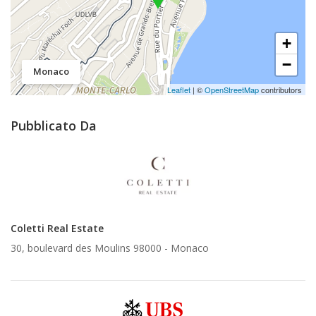
+
−
Monaco
Leaflet
| ©
OpenStreetMap
contributors
Pubblicato Da
Coletti Real Estate
30, boulevard des Moulins 98000 -
Monaco