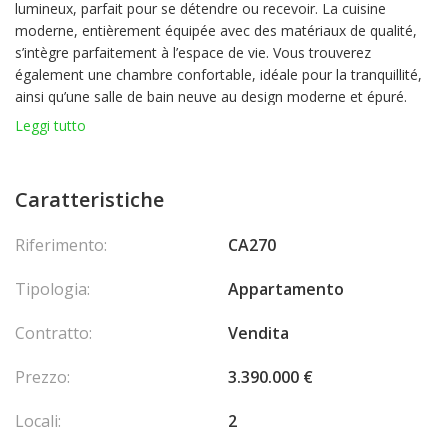
lumineux
, parfait pour se détendre ou recevoir. La
cuisine
moderne
, entièrement équipée avec des matériaux de qualité,
s’intègre parfaitement à l’espace de vie. Vous trouverez
également une
chambre confortable
, idéale pour la tranquillité,
ainsi qu’une
salle de bain neuve
au design moderne et épuré.
Une
belle petite terrasse
vous permet de profiter de l’extérieur,
Leggi tutto
tandis qu’une
place de parking
est incluse pour plus de
commodité. Cet appartement rénové avec soin constitue une
opportunité rare pour ceux en quête de confort et de modernité
Caratteristiche
dans un environnement paisible.
Riferimento:
CA270
Tipologia:
Appartamento
Contratto:
Vendita
Prezzo:
3.390.000 €
Locali:
2