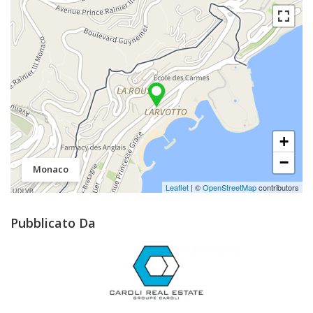
+
−
Monaco
Leaflet
| ©
OpenStreetMap
contributors
Pubblicato Da