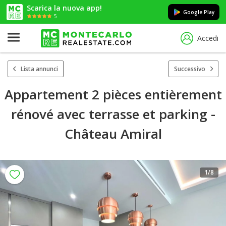
Scarica la nuova app!
Google Play
5
Accedi
Lista annunci
Successivo
Appartement 2 pièces entièrement
rénové avec terrasse et parking -
Château Amiral
1
/8