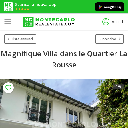
Scarica la nuova app!
Google Play
5
Accedi
Lista annunci
Successivo
Magnifique Villa dans le Quartier La
Rousse
1
/6