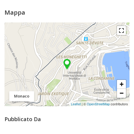
Mappa
+
−
Monaco
Leaflet
| ©
OpenStreetMap
contributors
Pubblicato Da