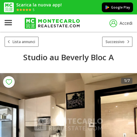
Scarica la nuova app!
Google Play
5
Accedi
Lista annunci
Successivo
Studio au Beverly Bloc A
1
/7