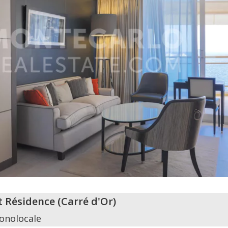
t Résidence
(
Carré d'Or
)
onolocale