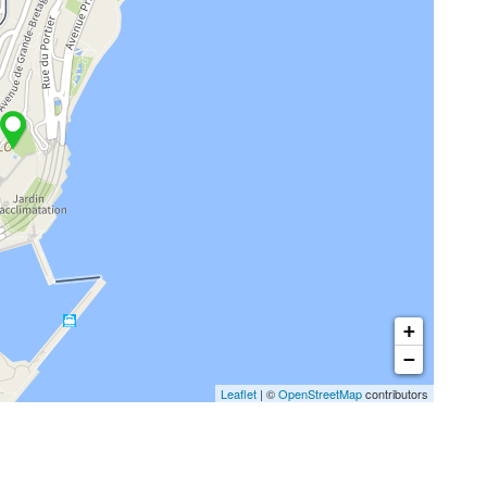
+
−
Leaflet
| ©
OpenStreetMap
contributors