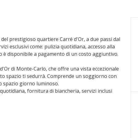
 del prestigioso quartiere Carré d'Or, a due passi dal
zi esclusivi come: pulizia quotidiana, accesso alla
gio è disponibile a pagamento di un costo aggiuntivo.
é d'Or di Monte-Carlo, che offre una vista eccezionale
uesto spazio ti sedurrà. Comprende un soggiorno con
o spazio giorno luminoso.
quotidiana, fornitura di biancheria, servizi inclusi
esso alla piscina, fitness e solarium. Inoltre, gli ospiti
ing, lavanderia e altri servizi alberghieri.
eria e altri servizi alberghieri.