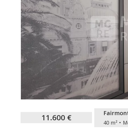
Fairmon
11.600 €
40 m²
M