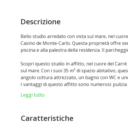
Descrizione
Bello studio arredato con vista sul mare, nel cuore
Casino de Monte-Carlo. Questa proprietà offre servi
piscina e alla palestra della residenza. Il parcheg
Scopri questo studio in affitto, nel cuore del Carr
sul mare. Con i suoi 35 m² di spazio abitativo, q
angolo cottura attrezzato, un bagno con WC e un
I vantaggi di questo affitto sono numerosi: pulizia 
(acqua, elettricità, aria condizionata, TV, Wi-Fi), acc
Leggi tutto
ricevono uno sconto del 20% sulle bollette per cater
Sconto del 20% su bollette di cibo e bevande, lavand
Il parcheggio è un extra.
Caratteristiche