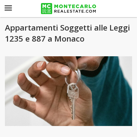
Appartamenti Soggetti alle Leggi
1235 e 887 a Monaco