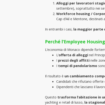
Alloggi per lavoratori stag
settembre), soprattutto nei sett
Workforce housing / Corpo
Cap d’Ail e Mentone, destinati
In entrambi i casi, 
la maggior parte 
Perché l’Employee Housing
L’economia di Monaco dipende fortem
L’
offerta di alloggi 
nel Princ
I 
prezzi degli affitti
 nelle zon
I 
tempi di pendolarismo 
sono
Il risultato è 
un cambiamento compo
Candidati che rifiutano offerte 
Dipendenti che lasciano il lavor
Questo 
trasforma l’abitazione in u
yachting e retail di lusso, 
la stagional