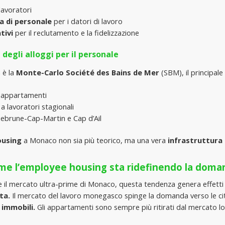
 lavoratori
za di personale
 per i datori di lavoro
tivi 
per il reclutamento e la fidelizzazione
 degli alloggi per il personale
 è la
 Monte-Carlo Société des Bains de Mer
 (SBM), il principal
i appartamenti
a lavoratori stagionali
uebrune-Cap-Martin e Cap d’Ail
ousing
 a Monaco non sia più teorico, ma una vera 
infrastruttura
ome l’employee housing sta ridefinendo la doma
 il mercato ultra-prime di Monaco, questa tendenza genera effetti i
a. 
Il mercato del lavoro monegasco spinge la domanda verso le citt
 immobili.
 Gli appartamenti sono sempre più ritirati dal mercato loc