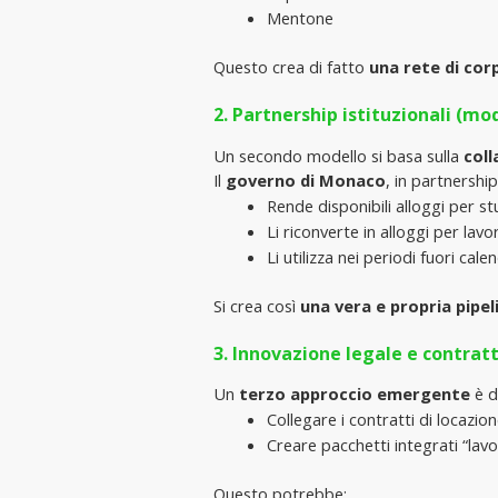
Mentone
Questo crea di fatto 
una rete di co
2. Partnership istituzionali (m
Un secondo modello si basa sulla 
coll
Il 
governo di Monaco
, in partnership
Rende disponibili alloggi per st
Li riconverte in alloggi per lavo
Li utilizza nei periodi fuori ca
Si crea così 
una vera e propria pipel
3. Innovazione legale e contrat
Un 
terzo approccio emergente
 è d
Collegare i contratti di locazion
Creare pacchetti integrati “lavo
Questo potrebbe: