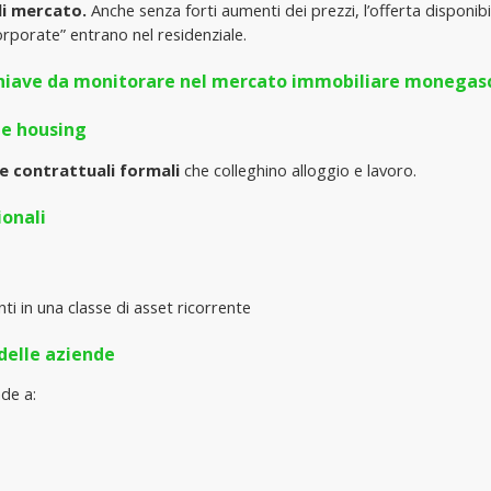
di mercato. 
Anche senza forti aumenti dei prezzi, l’offerta disponibile 
rporate” entrano nel residenziale.
d chiave da monitorare nel mercato immobiliare monegas
ee housing
re contrattuali formali
 che colleghino alloggio e lavoro.
ionali
enti in una classe di asset ricorrente
delle aziende
nde a: