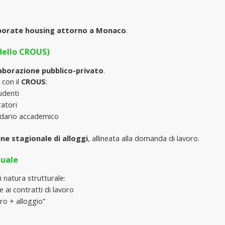
rporate housing attorno a Monaco
.
odello CROUS)
aborazione pubblico-privato
.
 con il 
CROUS
:
udenti
ratori
lendario accademico
ine stagionale di alloggi
, allineata alla domanda di lavoro.
tuale
i natura strutturale:
e ai contratti di lavoro
ro + alloggio”