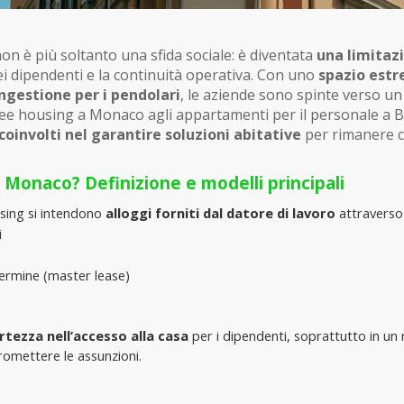
non è più soltanto una sfida sociale: è diventata 
una limitazi
dei dipendenti e la continuità operativa. Con uno 
spazio est
ngestione per i pendolari
, le aziende sono spinte verso un 
yee housing a Monaco agli appartamenti per il personale a 
oinvolti nel garantire soluzioni abitative
 per rimanere c
 Monaco? Definizione e modelli principali
ing si intendono 
alloggi forniti dal datore di lavoro
 attraverso 
i
termine (master lease)
ertezza nell’accesso alla casa
 per i dipendenti, soprattutto in un m
mettere le assunzioni.