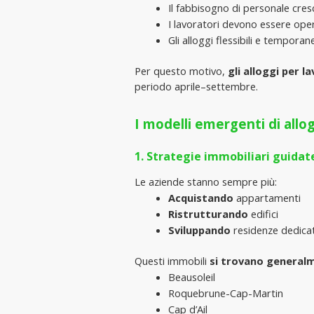
Il fabbisogno di personale cre
I lavoratori devono essere oper
Gli alloggi flessibili e temporan
Per questo motivo,
 gli alloggi per 
periodo aprile–settembre.
I modelli emergenti di allog
1. Strategie immobiliari guidat
Le aziende stanno sempre più:
Acquistando 
appartamenti
Ristrutturando
 edifici
Sviluppando 
residenze dedica
Questi immobili
 si trovano general
Beausoleil
Roquebrune-Cap-Martin
Cap d’Ail