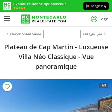
Скачайте новое приложение!
Google Play
5
Login
Список объявлений
Следующий
Plateau de Cap Martin - Luxueuse
Villa Néo Classique - Vue
panoramique
1
/8