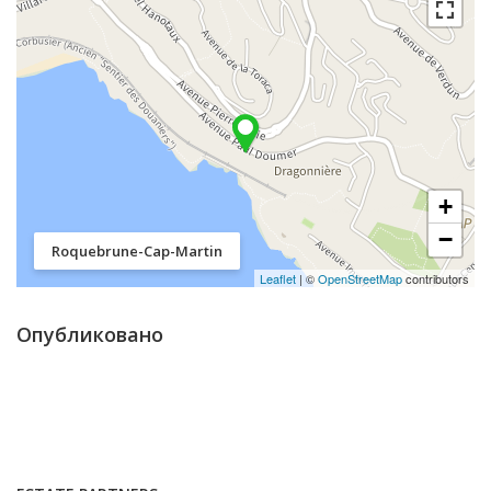
+
−
Roquebrune-Cap-Martin
Leaflet
| ©
OpenStreetMap
contributors
Опубликовано