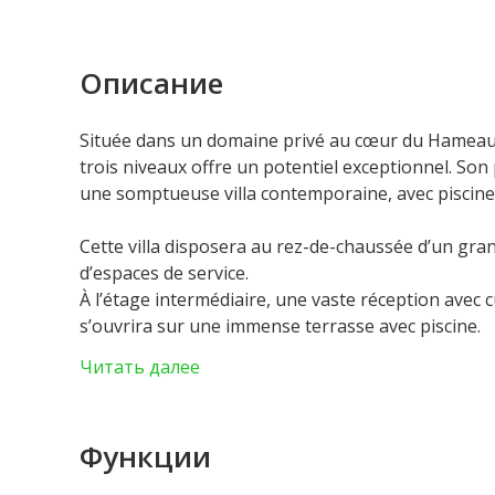
Описание
Située dans un domaine privé au cœur du Hameau 
trois niveaux offre un potentiel exceptionnel. So
une somptueuse villa contemporaine, avec piscin
Cette villa disposera au rez-de-chaussée d’un grand
d’espaces de service.
À l’étage intermédiaire, une vaste réception avec 
s’ouvrira sur une immense terrasse avec piscine.
L’étage supérieur comprendra une suite principale
Читать далее
dressings.
Un ascenseur pneumatique desservira tous les ni
Avec un budget total d’environ 2.000.000 €, cette vi
Функции
proche de Monaco, offrira un jardin arboré de 1.
Les honoraires sont à la charge du vendeur.