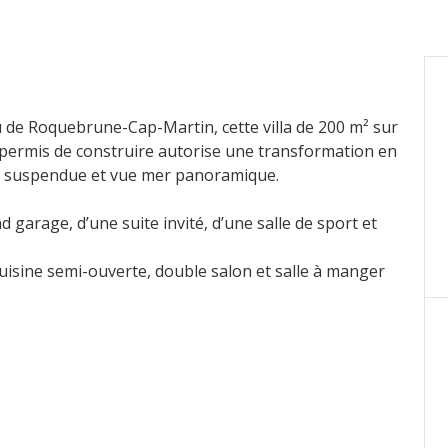
de Roquebrune-Cap-Martin, cette villa de 200 m² sur
n permis de construire autorise une transformation en
e suspendue et vue mer panoramique.
 garage, d’une suite invité, d’une salle de sport et
cuisine semi-ouverte, double salon et salle à manger
 ainsi que deux chambres avec salles de bains et
veaux.
lla de prestige, située dans un quartier résidentiel
400 m² et une vue mer panoramique exceptionnelle.