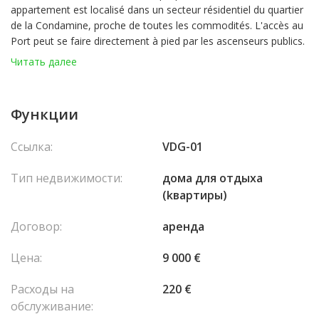
appartement est localisé dans un secteur résidentiel du quartier
de la Condamine, proche de toutes les commodités. L'accès au
Port peut se faire directement à pied par les ascenseurs publics.
Ce bel appartement de 120 m² se compose d'un hall d'entrée et
Читать далее
un couloir dessert une cuisine américaine entièrement équipée
ouvrant sur un grand séjour lumineux avec balcons, 2 chambres
disposant chacune d'un balcon et se partagent une salle de
Функции
douche avec double vasques en marbre. Une pièce
supplémentaire complète ce bien avec chambre en mezzanine,
Ссылка:
VDG-01
salle de bain en marbre, un coin cuisine et une entrée
indépendante. L'appartement bénéficie également de WC invités
Тип недвижимости:
домa для отдыха
et d'un espace de rangement.
(kвартиры)
Договор:
аренда
Цена:
9 000 €
Расходы на
220 €
обслуживание: