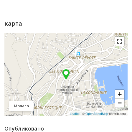
карта
+
−
Monaco
Leaflet
| ©
OpenStreetMap
contributors
Опубликовано