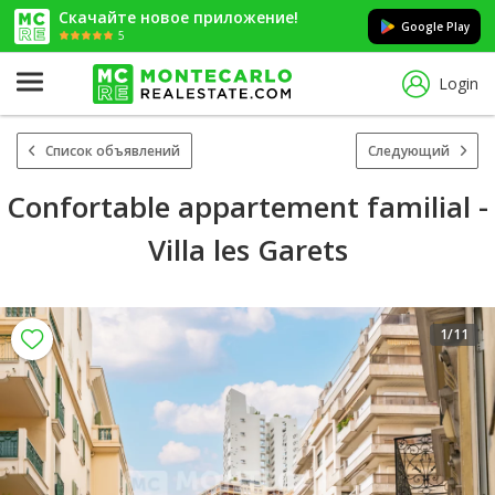
Скачайте новое приложение!
Google Play
5
Login
Список объявлений
Следующий
Confortable appartement familial -
Villa les Garets
1
/11