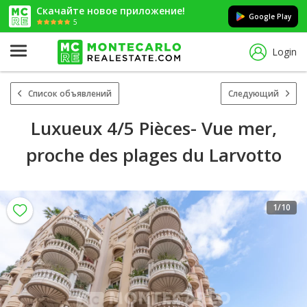
Скачайте новое приложение!
Google Play
5
Login
Список объявлений
Следующий
Luxueux 4/5 Pièces- Vue mer,
proche des plages du Larvotto
1
/10