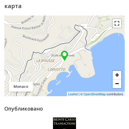
карта
+
−
Monaco
Leaflet
| ©
OpenStreetMap
contributors
Опубликовано