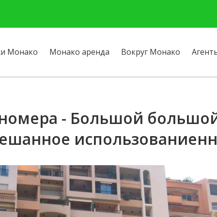
и Монако
Монако аренда
Вокруг Монако
Агент
номера - Большой большой
ешанное использованиен