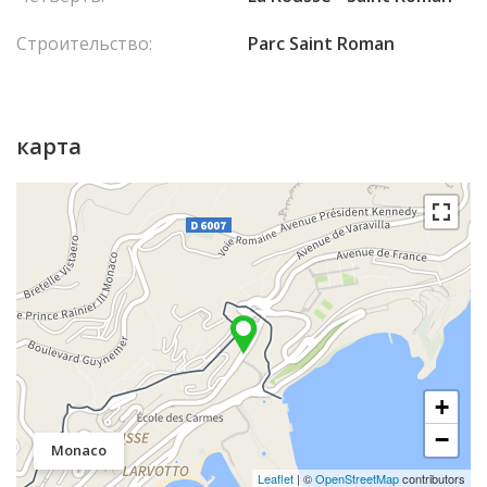
Строительство:
Parc Saint Roman
карта
+
−
Monaco
Leaflet
| ©
OpenStreetMap
contributors