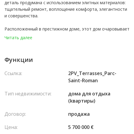
деталь продумана с использованием элитных материалов:
тщательный ремонт, воплощение комфорта, элегантности
и совершенства.
Расположенный в престижном доме, этот дом очаровывает
своей сдержанной элегантностью и атмосферой, залитой
Читать далее
светом.
Квартира выходит на изысканный вход, ведущий в элитную
кухню и светлую гостиную, расширенную большой террасой.
Функции
Оттуда открывается вид на море и Кап-Мартин, открывая
исключительную панораму.
Ссылка:
2PV_Terrasses_Parc-
Главная спальня имеет прямой выход наружу, а
Saint-Roman
индивидуально изготовленная гримёрка и ванная комната с
роскошными отделками завершают всё это. Кухня,
Тип недвижимости:
домa для отдыха
полностью оборудованная и продуманая до мельчайших
(kвартиры)
деталей, гармонично вписывается в жилое пространство.
Функциональная прачечная завершает эту идеально
Договор:
продажа
оптимизированную планировку.
Материалы и оборудование поставляются исключительно
Цена:
5 700 000 €
от известных брендов, гарантируя безупречное качество.