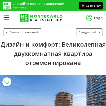
Скачайте новое приложение!
Google Play
5
Login
Список объявлений
Следующий
Дизайн и комфорт: Великолепная
двухкомнатная квартира
отремонтирована
1
/13