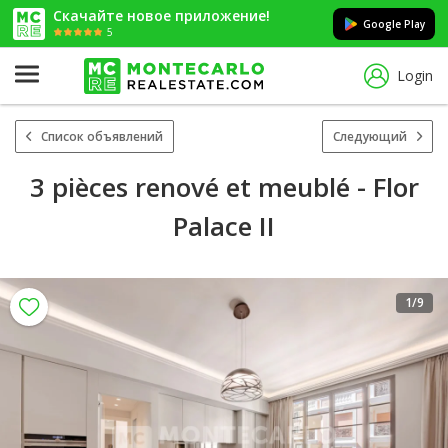
Скачайте новое приложение!
Google Play
5
Login
Список объявлений
Следующий
3 pièces renové et meublé - Flor
Palace II
1
/9