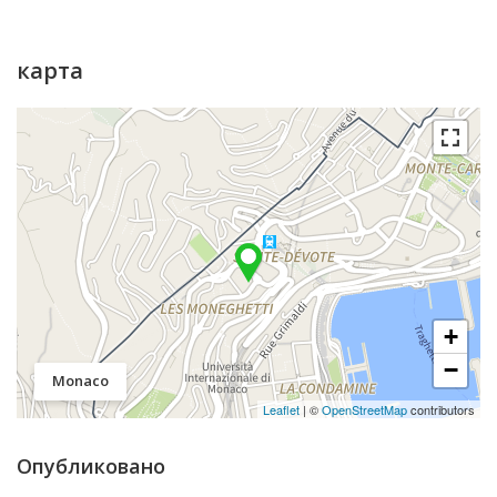
карта
+
−
Monaco
Leaflet
| ©
OpenStreetMap
contributors
Опубликовано