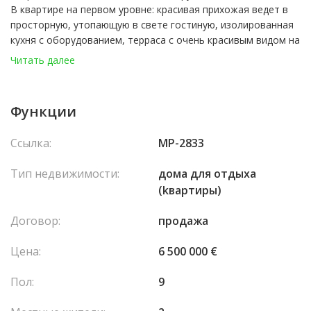
В квартире на первом уровне: красивая прихожая ведет в
просторную, утопающую в свете гостиную, изолированная
кухня с оборудованием, терраса с очень красивым видом на
море и Скалу, главная спальня, обустроенная с высоким
Читать далее
комфортом. На втором уровне: дополнительное жилое
пространство, которое можно использовать как кабинет
или салон, выходит на эксклюзивную террасу с баром и
Функции
летней кухней.
Квартира продается с парковочным местом в l'Herakleia.
Ссылка:
MP-2833
Тип недвижимости:
домa для отдыха
(kвартиры)
Договор:
продажа
Цена:
6 500 000 €
Пол:
9