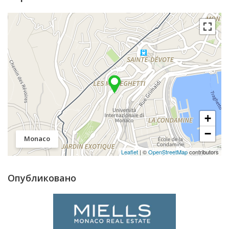
+
−
Monaco
Leaflet
| ©
OpenStreetMap
contributors
Опубликовано