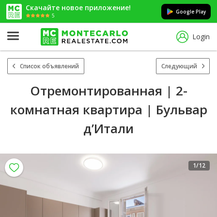
Скачайте новое приложение!
Google Play
5
Login
Список объявлений
Следующий
Отремонтированная | 2-
комнатная квартира | Бульвар
д’Итали
1
/12