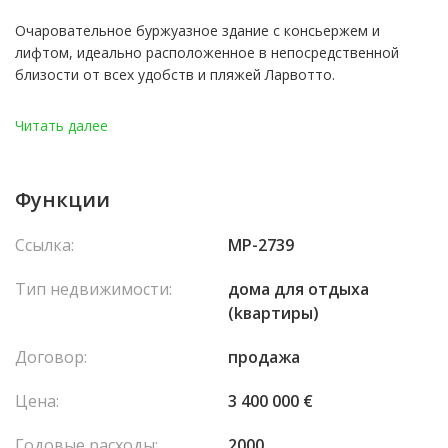
Очаровательное буржуазное здание с консьержем и
лифтом, идеально расположенное в непосредственной
близости от всех удобств и пляжей Ларвотто.
Наполненная светом и отличающаяся высокими потолками,
Читать далее
эта очаровательная 3-комнатная квартира площадью 65 м²
была полностью отремонтирована с использованием
качественных материалов.
Функции
Квартира состоит из прихожей, уютной гостиной с кухней
Ссылка:
MP-2739
открытого типа, выходящей на большой балкон, двух
спален, одна из которых оснащена большим встроенным
Тип недвижимости:
домa для отдыха
шкафом, душевой комнаты, а также отдельного туалета.
(kвартиры)
Договор:
продажа
Цена:
3 400 000 €
Годовые расходы:
2000