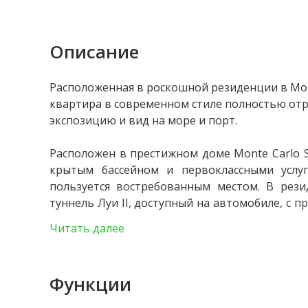
Описание
Расположенная в роскошной резиденции в Мон
квартира в современном стиле полностью от
экспозицию и вид на море и порт.
Расположен в престижном доме Monte Carlo S
крытым бассейном и первоклассными услу
пользуется востребованным местом. В рези
туннель Луи II, доступный на автомобиле, с 
стороны садов казино, что позволяет быстро д
Читать далее
На набережной квартира открывает потрясающ
сияние благодаря западному виду. Полно
предлагая красивые объёмы.
Функции
Вход выходит в большую гостиную с открыто
выходит на большую террасу с видом на м