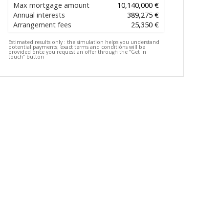
Max mortgage amount
10,140,000 €
Annual interests
389,275 €
Arrangement fees
25,350 €
Estimated results only :
the simulation helps you understand
potential payments; exact terms and conditions will be
provided once you request an offer through the “Get in
touch” button