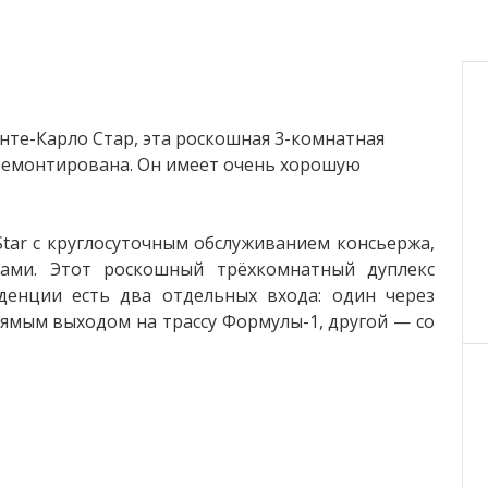
те-Карло Стар, эта роскошная 3-комнатная
ремонтирована. Он имеет очень хорошую
tar с круглосуточным обслуживанием консьержа,
гами. Этот роскошный трёхкомнатный дуплекс
денции есть два отдельных входа: один через
прямым выходом на трассу Формулы-1, другой — со
обраться до Карре д'Ор.
ий вид на порт и Скалу, а также очень красивое
стью отреставрирована в современном стиле,
й кухней и центральным островом. Вся площадка
оре. На нижнем этаже главная спальня имеет