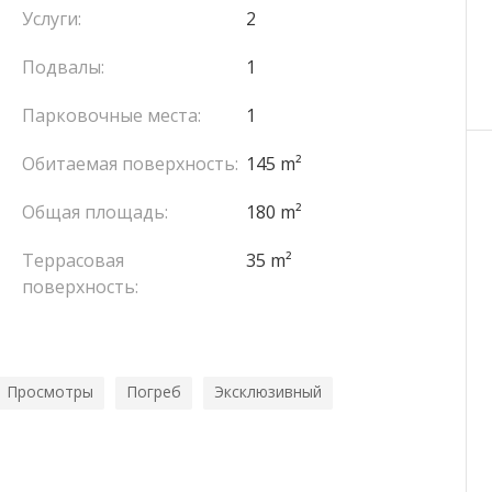
оджию. Вторая спальня, которую также можно
Услуги:
2
алет и прачечная.
Подвалы:
1
территорию.
Ларвотто и порта Монако, этот адрес обладает
Парковочные места:
1
медленный доступ к главным центрам интереса
Обитаемая поверхность:
145 m²
 аренду по однолетнему договору с продленным
де €24,000.
Общая площадь:
180 m²
Террасовая
35 m²
поверхность:
Просмотры
Погреб
Эксклюзивный