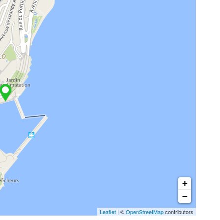
+
−
Leaflet
| ©
OpenStreetMap
contributors