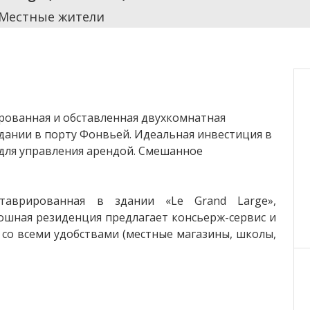
 Местные жители
рованная и обставленная двухкомнатная
дании в порту Фонвьей. Идеальная инвестиция в
 для управления арендой. Смешанное
ставрированная в здании «Le Grand Large»,
ошная резиденция предлагает консьерж-сервис и
 со всеми удобствами (местные магазины, школы,
вый вид на порт, Монако и сады. Квартира была
ов очень высокого качества — как технически,
нием и интегрированной прачечной, полностью