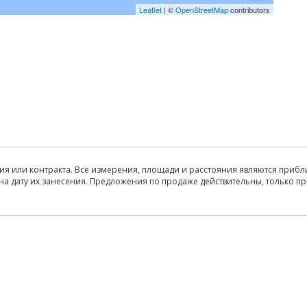
Leaflet
| ©
OpenStreetMap
contributors
ия или контракта. Все измерения, площади и расстояния являются прибл
на дату их занесения. Предложения по продаже действительны, только п