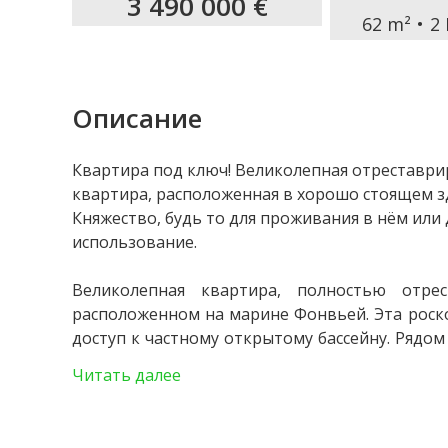
3 490 000 €
62 m²
2
Описание
Квартира под ключ! Великолепная отреставри
квартира, расположенная в хорошо стоящем з
Княжество, будь то для проживания в нём или
использование.
Великолепная квартира, полностью отре
расположенном на марине Фонвьей. Эта роск
доступ к частному открытому бассейну. Рядом
транспорт, парки, рестораны и т.д.).
Читать далее
Эта двухкомнатная квартира открывает краси
отремонтирована с использованием материал
так и эстетически. Включает вход с хране