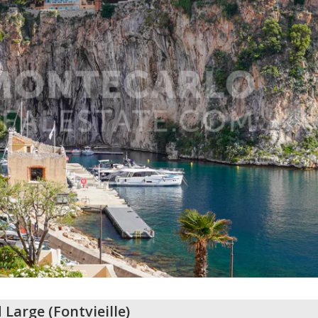
 Large
(
Fontvieille
)