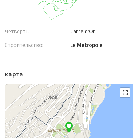
Четверть:
Carré d'Or
Строительство:
Le Metropole
карта