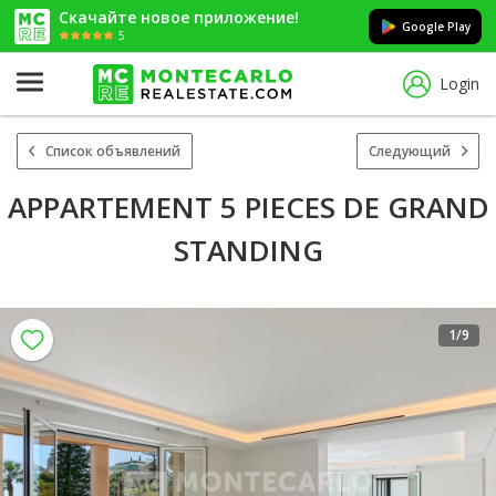
Скачайте новое приложение!
Google Play
5
Login
Список объявлений
Следующий
APPARTEMENT 5 PIECES DE GRAND
STANDING
1
/9