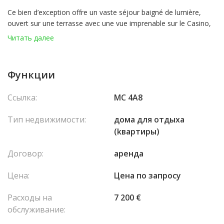
Ce bien d’exception offre un vaste séjour baigné de lumière,
ouvert sur une terrasse avec une vue imprenable sur le Casino,
ainsi qu’un élégant jardin d’hiver avec cheminée, lui aussi
Читать далее
prolongé par un extérieur. La cuisine, entièrement équipée,
propose des prestations haut de gamme. Les chambres, situées
côté cour, garantissent un calme absolu et disposent chacune
Функции
de leur salle de bains ainsi que de rangements intégrés.
Entièrement rénové avec des matériaux luxueux, l’appartement
Ссылка:
MC 4A8
offre un confort rare au cœur de la Principauté.
Тип недвижимости:
домa для отдыха
(kвартиры)
Договор:
аренда
Цена:
Цена по запросу
Расходы на
7 200 €
обслуживание: