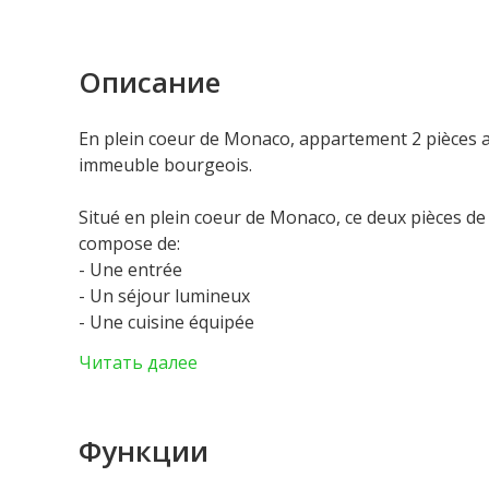
Описание
En plein coeur de Monaco, appartement 2 pièces a
immeuble bourgeois.
Situé en plein coeur de Monaco, ce deux pièces d
compose de:
- Une entrée
- Un séjour lumineux
- Une cuisine équipée
- Une chambre
Читать далее
- Une salle de douche avec WC
- Climatisation
Actuellement loué jusqu’au 30/06/2026 à 3.378€ p
Функции