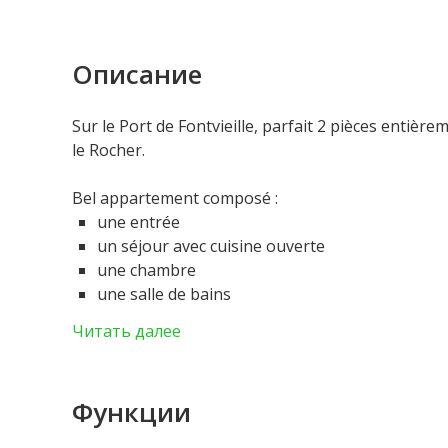
Описание
Sur le Port de Fontvieille, parfait 2 pièces entièr
le Rocher.
Bel appartement composé :
une entrée
un séjour avec cuisine ouverte
une chambre
une salle de bains
le séjour et la chambre s'ouvrent sur une terra
Читать далее
une cave
Функции