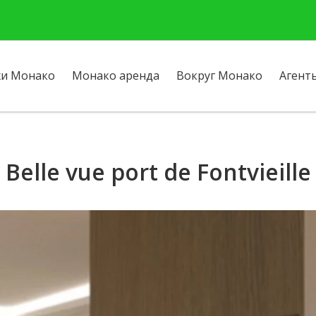
и Монако
Монако аренда
Вокруг Монако
Агент
Belle vue port de Fontvieille