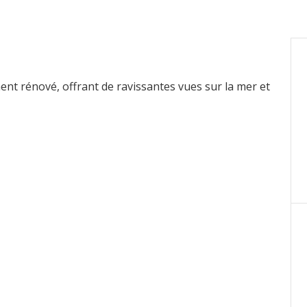
ement rénové, offrant de ravissantes vues sur la mer et
sse avec vue sur le Port de Fontvieille