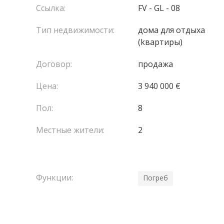
Ссылка:
FV - GL - 08
Тип недвижимости:
домa для отдыха
(kвартиры)
Договор:
продажа
Цена:
3 940 000 €
Пол:
8
Местные жители:
2
Функции:
Погреб