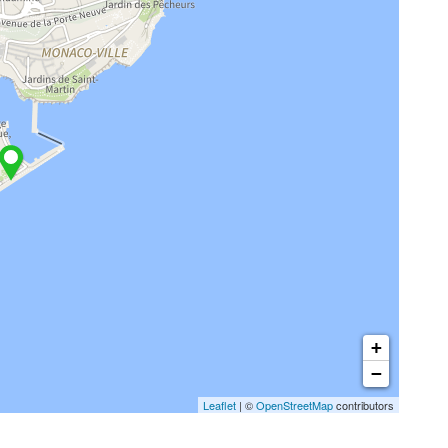
+
−
Leaflet
| ©
OpenStreetMap
contributors