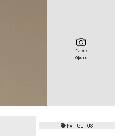
Сфото
Сфото
FV - GL - 08