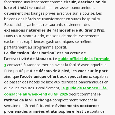
fonctionne simultanément comme
 circuit
, 
destination de 
luxe
 et 
théâtre social
. Les terrasses panoramiques 
deviennent des lounges privés avec vue sur la course. Les 
balcons des hôtels se transforment en suites hospitality. 
Beach clubs, yachts et restaurants deviennent des 
extensions naturelles de l’atmosphère du Grand Prix
. 
Dans tout Monte-Carlo, maisons de mode, événements 
exclusifs et expériences gastronomiques se mêlent 
parfaitement au programme sportif.
La dimension “destination” est au cœur de 
l’attractivité de Monaco
. Le 
guide officiel de la Formule 
1
 consacré à Monaco met en avant la facilité avec laquelle la 
Principauté peut 
se découvrir à pied
, 
les vues sur le port
ainsi que 
l’accès unique offert aux spectateurs
, capables 
de passer des hôtels de luxe aux terrasses panoramiques en 
quelques minutes. Parallèlement, 
le guide de Monaco Life 
consacré au week-end du GP 2026
 décrit comment 
le 
rythme de la ville change
 complètement pendant la 
semaine du Grand Prix, entre 
événements nocturnes
, 
promenades animées
 et 
atmosphère festive
 continue 