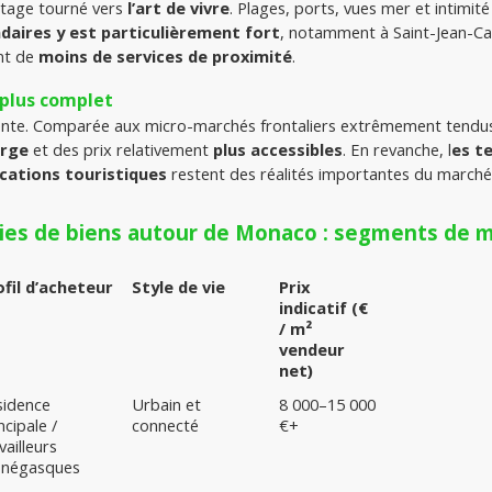
ntage tourné vers 
l’art de vivre
. Plages, ports, vues mer et intimit
ndaires y est particulièrement fort
nt de 
moins de services de proximité
.
 plus complet
nte. Comparée aux micro-marchés frontaliers extrêmement tendus
arge
 et des prix relativement 
plus accessibles
. En revanche, l
es te
ocations touristiques
 restent des réalités importantes du marché 
gies de biens autour de Monaco : segments de m
ofil d’acheteur
Style de vie
Prix 
indicatif (€ 
/ m² 
vendeur 
net)
idence 
Urbain et 
8 000–15 000 
ncipale / 
connecté
€+
vailleurs 
négasques