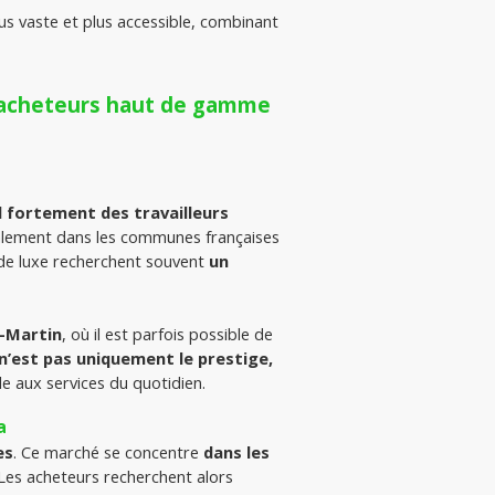
, proche de l’Italie et de Monaco, constitue un pôle résidentiel plus vaste et plus accessible, combinant 
t acheteurs haut de gamme
ortement des travailleurs 
palement dans les communes françaises 
 de luxe recherchent souvent 
un 
-Martin
, où il est parfois possible de 
 n’est pas uniquement le prestige, 
e aux services du quotidien.
a
es
. Ce marché se concentre 
dans les 
 comme Saint-Jean-Cap-Ferrat, Cap Martin, Èze ou Villefranche-sur-Mer. Les acheteurs recherchent alors 