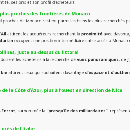
tité, ses prix et son profil d’acheteurs.
 plus proches des frontières de Monaco
l 
proches de Monaco restent parmi les biens les plus recherchés par 
Ail
 attirent les acquéreurs recherchant la 
proximité 
avec davanta
Martin
 occupent une position intermédiaire entre accès à Monaco 
ollines, juste au-dessus du littoral
éduisent les acheteurs à la recherche de 
vues panoramiques
, de g
rbie
 attirent ceux qui souhaitent davantage 
d’espace et d’authen
 de la Côte d’Azur, plus à l’ouest en direction de Nice
-Ferrat
, surnommée la 
“presqu’île des milliardaires”
, représent
près de l’Italie