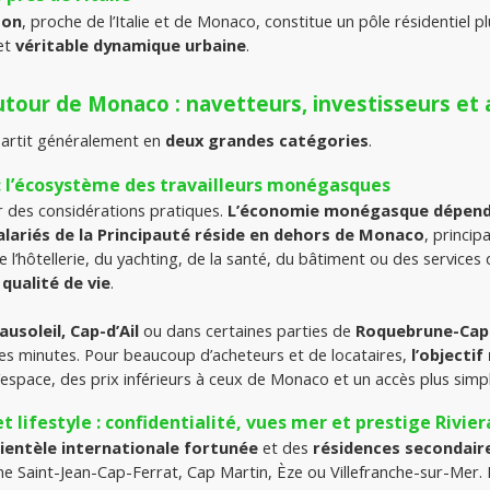
ton
et 
véritable dynamique urbaine
.
tour de Monaco : navetteurs, investisseurs e
rtit généralement en 
deux grandes catégories
.
 l’écosystème des travailleurs monégasques
 des considérations pratiques. 
L’économie monégasque dépend f
alariés de la Principauté réside en dehors de Monaco
, princi
e l’hôtellerie, du yachting, de la santé, du bâtiment ou des services
qualité de vie
.
usoleil, Cap-d’Ail
 ou dans certaines parties de 
Roquebrune-Cap
s minutes. Pour beaucoup d’acheteurs et de locataires, 
l’objectif
’espace, des prix inférieurs à ceux de Monaco et un accès plus simpl
lifestyle : confidentialité, vues mer et prestige Rivier
lientèle internationale fortunée
 et des 
résidences secondair