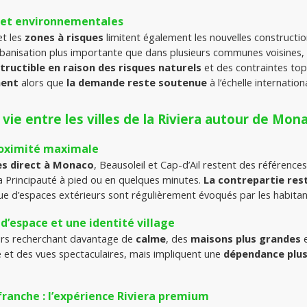
 et environnementales
et les
 zones à risques
 limitent également les nouvelles constructio
urbanisation plus importante que dans plusieurs communes voisines, 
tructible en raison des risques naturels
 et des contraintes top
ment
 alors que 
la demande reste soutenue
 à l’échelle internation
 vie entre les villes de la Riviera autour de Mon
proximité maximale
ès direct à Monaco
, Beausoleil et Cap-d’Ail restent des référence
 la Principauté à pied ou en quelques minutes. 
La contrepartie rest
que d’espaces extérieurs sont régulièrement évoqués par les habitan
d’espace et une identité village
urs recherchant davantage de 
calme
, des 
maisons plus grandes
 
 et des vues spectaculaires, mais impliquent une 
dépendance plus 
efranche : l’expérience Riviera premium