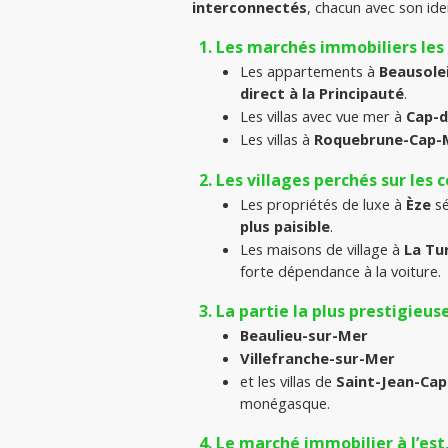
interconnectés
, chacun avec son iden
Les marchés immobiliers les
Les appartements à 
Beausolei
direct à la Principauté
.
Les villas avec vue mer à 
Cap-d’
Les villas à 
Roquebrune-Cap-
Les villages perchés sur les c
Les propriétés de luxe à 
Èze
 s
plus paisible
.
Les maisons de village à 
La Tu
forte dépendance à la voiture.
La partie la plus prestigieuse
Beaulieu-sur-Mer
Villefranche-sur-Mer
et les villas de 
Saint-Jean-Cap
monégasque.
Le marché immobilier à l’est, 