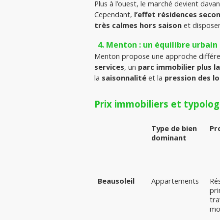
Plus à l’ouest, le marché devient dava
Cependant, 
l’effet résidences seco
très calmes hors saison
 et dispose
Menton : un équilibre urbain
Menton propose une approche différe
services
, un 
parc immobilier plus l
la 
saisonnalité
 et la 
pression des l
Prix immobiliers et typolo
Type de bien 
Pr
dominant
Beausoleil
Appartements
Rés
pri
tra
mo