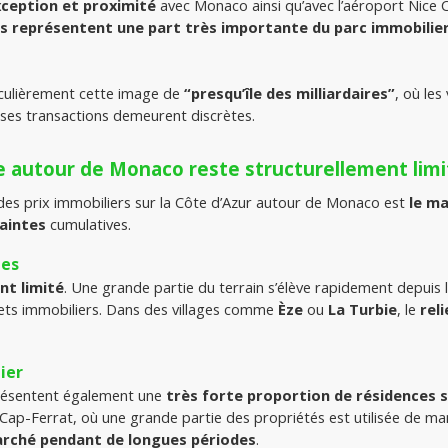
xception et proximité
 avec Monaco ainsi qu’avec l’aéroport Nice C
es
représentent une part très importante du parc immobilie
iculièrement cette image de 
“presqu’île des milliardaires”
, où les
es transactions demeurent discrètes.
re autour de Monaco reste structurellement lim
 des prix immobiliers sur la Côte d’Azur autour de Monaco est 
le ma
raintes
 cumulatives.
ues
nt limité
. Une grande partie du terrain s’élève rapidement depuis l
jets immobiliers. Dans des villages comme
 Èze
 ou 
La Turbie
, le 
rel
ier
résentent également une 
très forte proportion de résidences 
ap-Ferrat, où une grande partie des propriétés est utilisée de man
arché pendant de longues périodes
.