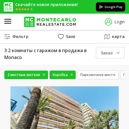
Скачайте новое приложение!
Google Play
5
Login
Фильтр
Save
карта
3 2 комнаты с гаражом в продажа в
Заказ
Monaco
2 местные жители
Коробка
Парковочное место
Пр