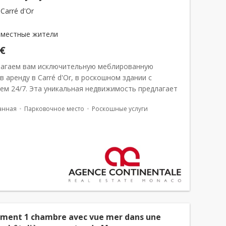
Carré d'Or
 местные жители
 €
агаем вам исключительную меблированную
в аренду в Carré d'Or, в роскошном здании с
ем 24/7. Эта уникальная недвижимость предлагает
хаммам с мозаичной отделкой стен ручной работы,
анная
Парковочное место
Роскошные услуги
й интерьер с современной о...
ment 1 chambre avec vue mer dans une