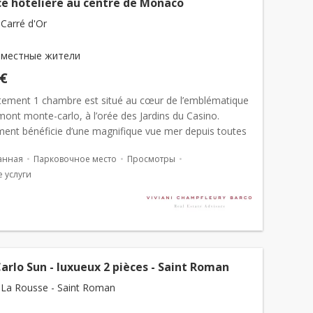
ce hôtelière au centre de Monaco
Carré d'Or
 местные жители
 €
tement 1 chambre est situé au cœur de l’emblématique
mont monte-carlo, à l’orée des Jardins du Casino.
ment bénéficie d’une magnifique vue mer depuis toutes
. Face à la mer, ce 2-pièces meubl&...
анная
Парковочное место
Просмотры
 услуги
rlo Sun - luxueux 2 pièces - Saint Roman
La Rousse - Saint Roman