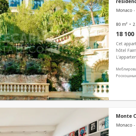
résiden
Monaco - 
80 m²
2
18 100
Cet appar
hôtel Fair
L’apparte
les pièces
Меблиров
Роскошные
Monte Ca
Monaco - 