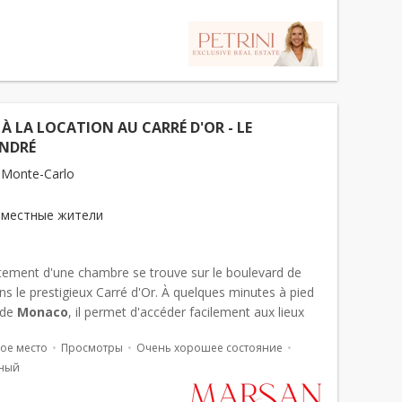
S À LA LOCATION AU CARRÉ D'OR - LE
ANDRÉ
 Monte-Carlo
 местные жители
tement d'une chambre se trouve sur le boulevard de
ns le prestigieux Carré d'Or. À quelques minutes à pied
 de
Monaco
, il permet d'accéder facilement aux lieux
ques comme la place du Casino et le One Monte Carl...
ое место
Просмотры
Очень хорошее состояние
ный