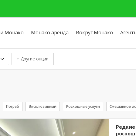
и Монако
Монако аренда
Вокруг Монако
Агент
+ Другие опции
Погреб
Эксклюзивный
Роскошные услуги
Смешанное и
Редкие 
роскош