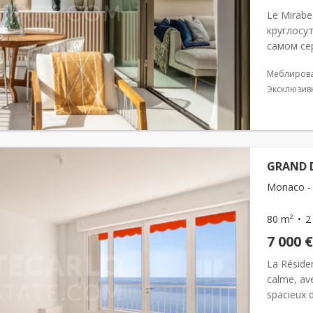
Le Mirab
круглосу
самом се
непосред
Меблиров
достопри
Эксклюзив
GRAND D
Monaco - 
80 m²
2
7 000 €
La Réside
calme, ave
spacieux 
entrée, d’u