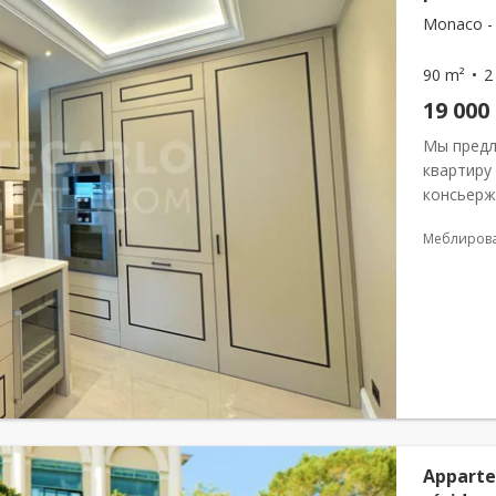
Monaco - 
90 m²
2
19 000
Мы предл
квартиру 
консьерж
частный 
Меблиров
изысканны
Apparte