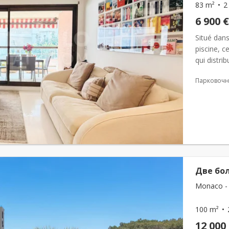
83 m²
2
6 900 €
Situé dan
piscine, 
qui distri
ainsi qu'u
Парковочн
Две бо
Monaco - 
100 m²
12 000