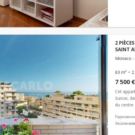
2 PIÈCE
SAINT 
Monaco -
63 m²
2
7 500 €
Cet appar
Suisse, da
du centre
emblémati
Парковочн
Эксклюзив