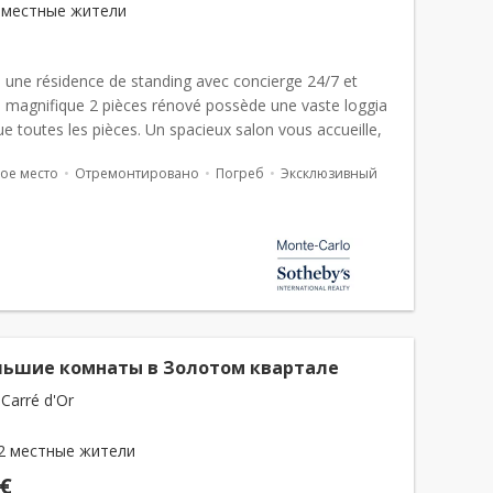
 местные жители
s une résidence de standing avec concierge 24/7 et
ce magnifique 2 pièces rénové possède une vaste loggia
bue toutes les pièces. Un spacieux salon vous accueille,
ne chambre lumineuse avec une salle de bain. C...
ое место
Отремонтировано
Погреб
Эксклюзивный
льшие комнаты в Золотом квартале
Carré d'Or
2 местные жители
 €