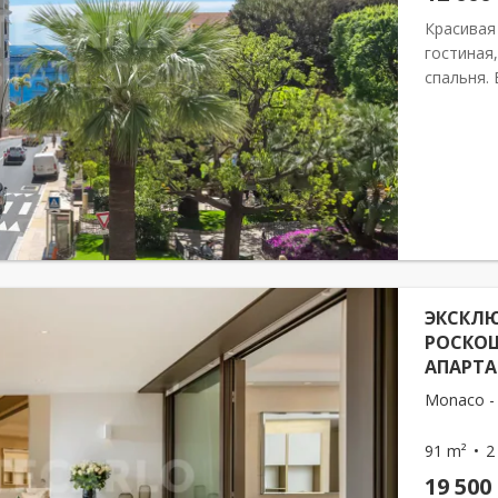
Красивая 
гостиная
спальня.
располож
окружени
ЭКСКЛЮ
РОСКО
АПАРТ
Monaco - 
91 m²
2
19 500