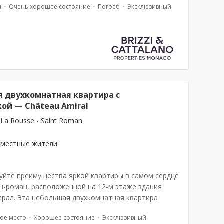
ы
Очень хорошее состояние
Погреб
Эксклюзивный
я двухкомнатная квартира с
ой — Château Amiral
La Rousse - Saint Roman
 местные жители
уйте преимущества яркой квартиры в самом сердце
ен-роман, расположенной на 12-м этаже здания
рал. Эта небольшая двухкомнатная квартира
ет городскую жилую среду с видом на город,
ое место
Хорошее состояние
Эксклюзивный
ункциональность, комфорт и к...