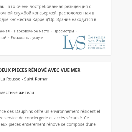
eau - это очень востребованная резиденция с
точной службой консьержей, расположенная в
рдце княжества Карре д'Ор. Здание находится в
ственной близости от главных
анная
Парковочное место
Просмотры
мечательностей Монако и может похвастаться ид...
ный
Роскошные услуги
EUX PIECES RÉNOVÉ AVEC VUE MER
La Rousse - Saint Roman
 местные жители
nce des Dauphins offre un environnement résidentiel
c service de conciergerie et accès sécurisé. Ce
deux-pièces entièrement rénové se compose d’une
ne cuisine...