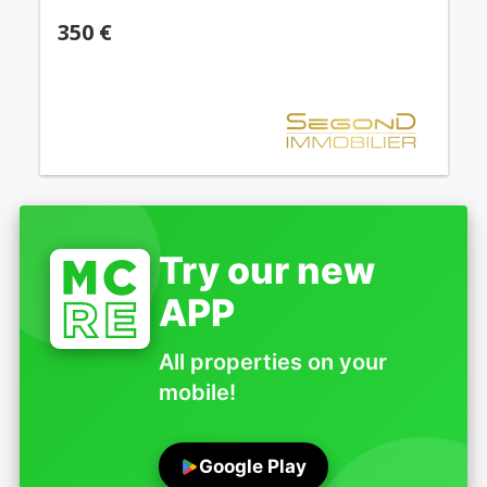
350 €
Try our new
APP
All properties on your
mobile!
Google Play