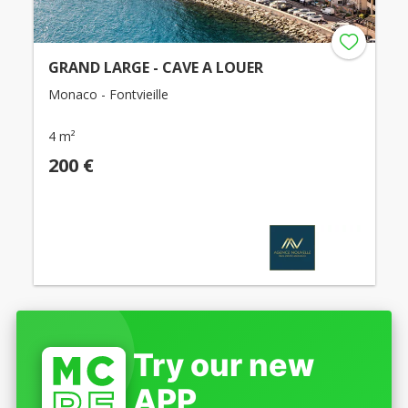
GRAND LARGE - CAVE A LOUER
Monaco - Fontvieille
4 m²
200 €
Try our new
APP