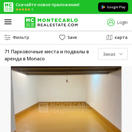
Скачайте новое приложение!
Google Play
5
Login
Фильтр
Save
карта
71 Парковочные места и подвалы в
Заказ
аренда в Monaco