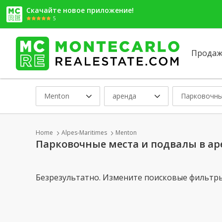
Скачайте новое приложение!
5
Продаж
Menton
аренда
Парковочны
Home
Alpes-Maritimes
Menton
Парковочные места и подвалы в ар
Безрезультатно. Измените поисковые фильтры