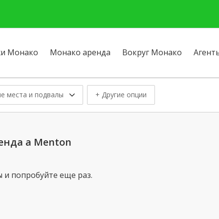
и Монако
Монако аренда
Вокруг Монако
Агент
е места и подвалы
+ Другие опции
енда a Menton
 и попробуйте еще раз.