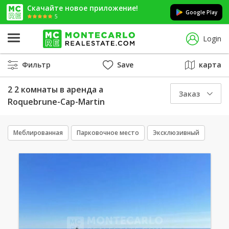
Скачайте новое приложение!
Google Play
5
Login
Фильтр
Save
карта
2 2 комнаты в аренда a
Заказ
Roquebrune-Cap-Martin
Меблированная
Парковочное место
Эксклюзивный