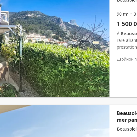
90 m²
3
1 500 
À
Beausol
rare allia
prestatio
résidence.
Двойной г
Beausol
mer pa
Beausoleil