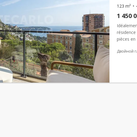
123 m²
1 450 
Idéalemen
résidence
pièces en e
confort, c
Двойной г