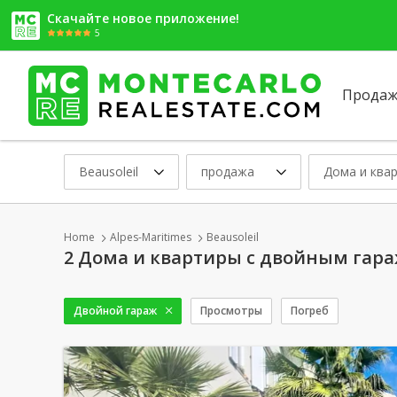
Скачайте новое приложение!
5
Продаж
Beausoleil
продажа
Дома и ква
Home
Alpes-Maritimes
Beausoleil
2 Дома и квартиры с двойным гараж
Двойной гараж
Просмотры
Погреб