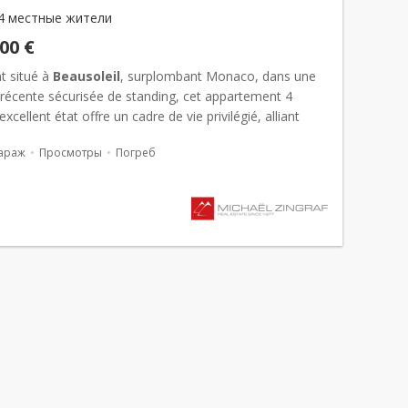
4 местные жители
000 €
t situé à
Beausoleil
, surplombant Monaco, dans une
 récente sécurisée de standing, cet appartement 4
xcellent état offre un cadre de vie privilégié, alliant
alme absolu et proximité immédiate de la Principaut...
араж
Просмотры
Погреб