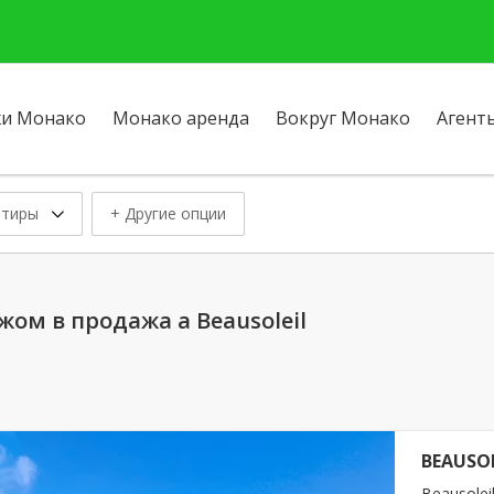
и Монако
Монако аренда
Вокруг Монако
Агент
ртиры
+ Другие опции
ом в продажа a Beausoleil
BEAUSOL
Beausoleil