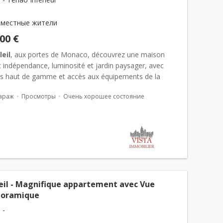
 местные жители
000 €
eil
, aux portes de Monaco, découvrez une maison
nt indépendance, luminosité et jardin paysager, avec
ns haut de gamme et accès aux équipements de la
 Située à
Beausoleil
, aux portes immé...
араж
Просмотры
Очень хорошее состояние
eil - Magnifique appartement avec Vue
noramique
 -