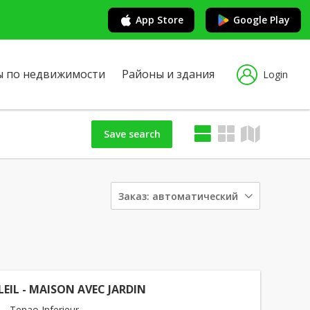
App Store
Google Play
ы по недвижимости
Районы и здания
Login
Save search
Заказ:
автоматический
EIL - MAISON AVEC JARDIN
 - Tenao Inferieur