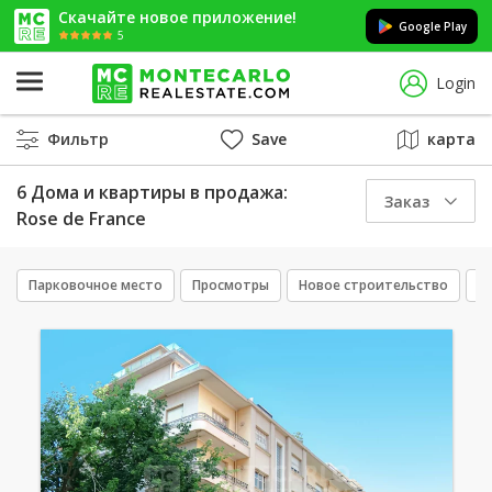
Скачайте новое приложение!
Google Play
5
Login
Фильтр
Save
карта
6 Дома и квартиры в продажа:
Заказ
Rose de France
Парковочное место
Просмотры
Новое строительство
П