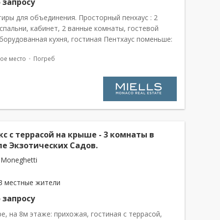
 запросу
тиры для объединения. Просторный пенхаус : 2
спальни, кабинет, 2 ванные комнаты, гостевой
оборудованная кухня, гостиная Пентхаус поменьше:
, гостиная ведет на террасу, оборудованная кухня,
ое место
Погреб
туалет, спальня в...
с с террасой на крыше - 3 комнаты в
ле Экзотических Садов.
 Moneghetti
3 местные жители
 запросу
е, на 8м этаже: прихожая, гостиная с террасой,