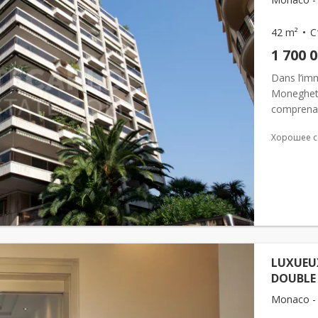
42 m²
С
1 700 
Dans l’imm
Moneghett
comprenan
l’immeuble
Хорошее с
LUXUEUX
DOUBLE 
Monaco -