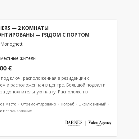
VIERS — 2 КОМНАТЫ
ОНТИРОВАНЫ — РЯДОМ С ПОРТОМ
 Moneghetti
 местные жители
000 €
 под ключ, расположенная в резиденции с
ем и расположенная в центре. Большой подвал и
 за дополнительную плату. Расположен в
ии с консьержем в районе Монегетти. Здание
ое место
Отремонтировано
Погреб
Эксклюзивный
 занимает центральное мест...
е использование