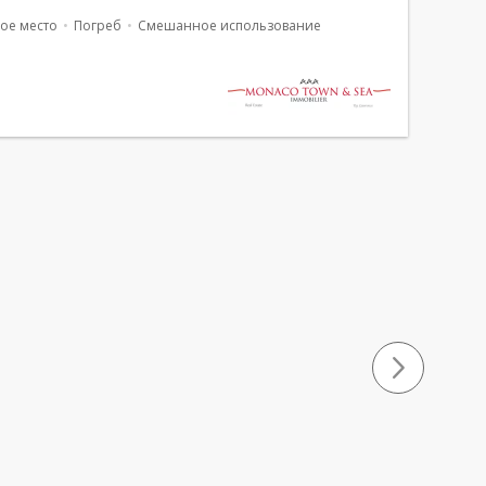
de toute commodité et de la gare sncf. Acc&egr...
ое место
Погреб
Смешанное использование