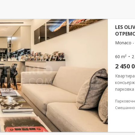
LES OLI
ОТРЕМ
Monaco -
60 m²
2
2 450 
Квартира
консьерж
парковка
резиденц
Парковочн
«Оливье»
Смешанно