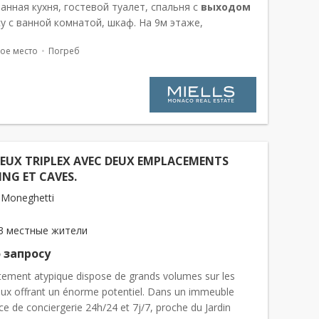
анная кухня, гостевой туалет, спальня с
выходом
у с ванной комнатой, шкаф. На 9м этаже,
ая спальня с террасой, ванная комната. На 10м
ое место
Погреб
рраса на крыше с кладов...
IEUX TRIPLEX AVEC DEUX EMPLACEMENTS
ING ET CAVES.
 Moneghetti
3 местные жители
 запросу
tement atypique dispose de grands volumes sur les
eaux offrant un énorme potentiel. Dans un immeuble
ce de conciergerie 24h/24 et 7j/7, proche du Jardin