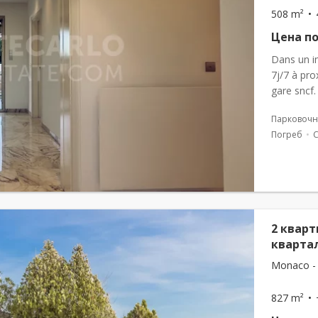
508 m²
Цена по
Dans un i
7j/7 à pro
gare sncf.
comme sui
Парковочн
Погреб
2 кварт
кварта
Monaco -
827 m²