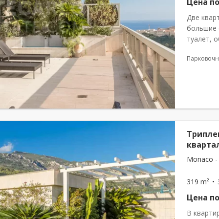
Цена по
Две квар
большие 
туалет, 
прихожая
Парковочн
гостевой 
Триплек
кварта
Monaco -
319 m²
Цена по
В квартир