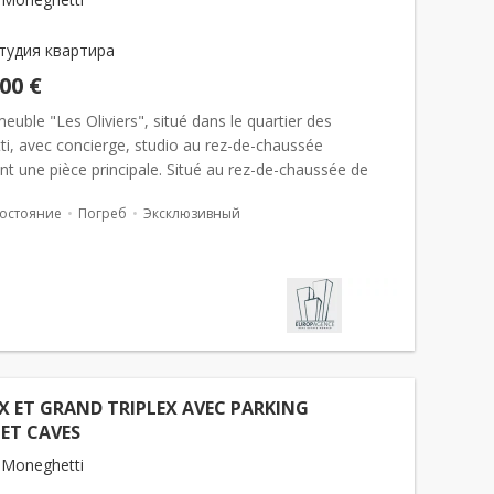
тудия квартира
000 €
euble "Les Oliviers", situé dans le quartier des
i, avec concierge, studio au rez-de-chaussée
t une pièce principale. Situé au rez-de-chaussée de
 “Les Oliviers”, avec concie...
остояние
Погреб
Эксклюзивный
 ET GRAND TRIPLEX AVEC PARKING
ET CAVES
 Moneghetti