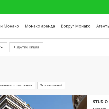
и Монако
Монако аренда
Вокруг Монако
Агент
+ Другие опции
анное использование
Эксклюзивный
STUDIO 
Monaco -