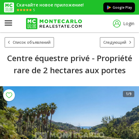
Скачайте новое приложение!
Google Play
5
Login
Список объявлений
Следующий
Centre équestre privé - Propriété
rare de 2 hectares aux portes
1
/9