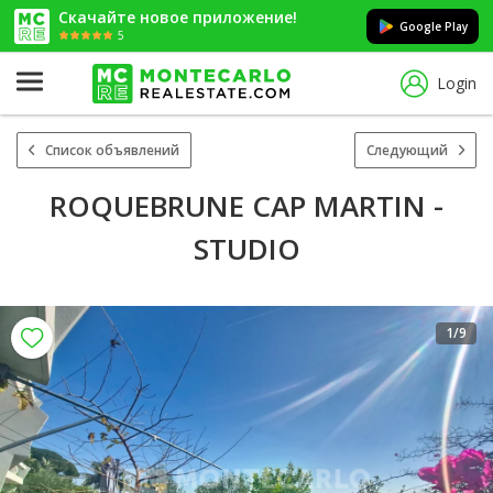
Скачайте новое приложение!
Google Play
5
Login
Список объявлений
Следующий
ROQUEBRUNE CAP MARTIN -
STUDIO
1
/9