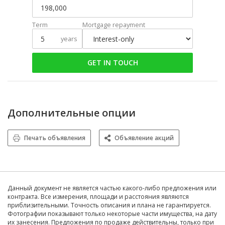
Term
Mortgage repayment
years
GET IN TOUCH
Дополнительные опции
Печать объявления
Объявление акций
Данный документ не является частью какого-либо предложения или
контракта. Все измерения, площади и расстояния являются
приблизительными. Точность описания и плана не гарантируется.
Фотографии показывают только некоторые части имущества, на дату
их занесения. Предложения по продаже действительны, только при