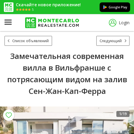
Скачайте новое приложение!
Google Play
5
Login
Список объявлений
Следующий
Замечательная современная
вилла в Вильфранше с
потрясающим видом на залив
Сен-Жан-Кап-Ферра
1
/19