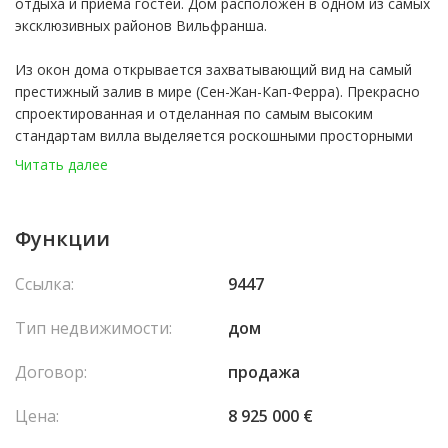
отдыха и приема гостей. Дом расположен в одном из самых
эксклюзивных районов Вильфранша.
Из окон дома открывается захватывающий вид на самый
престижный залив в мире (Сен-Жан-Кап-Ферра). Прекрасно
спроектированная и отделанная по самым высоким
стандартам вилла выделяется роскошными просторными
современными интерьерами, свободно перетекающими в
Читать далее
широкие, залитые солнечным светом террасы.
Этот исключительный дом расположен в закрытом элитном
Функции
поселке, на тихой улочке и окружен земельным участком
площадью 1100м² с видом на залив. Он находится всего в
Ссылка:
9447
нескольких минутах ходьбы от пляжа Вильфранша и порта,
где есть магазины, рестораны и кафе.
Тип недвижимости:
дом
Договор:
продажа
- 6 спален, все с гардеробной
- 6 ванных комнат
Цена:
8 925 000 €
- Бассейн
- Хаммам