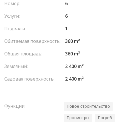
Номер:
6
- Двухкомнатная квартира для персонала
- Внутренний лифт
Услуги:
6
- Лифт для автомобилей Les honoraires sont à la charge du
vendeur.
Подвалы:
1
Обитаемая поверхность:
360 m²
Общая площадь:
360 m²
Земляный:
2 400 m²
Садовая поверхность:
2 400 m²
Функции:
Новое строительство
Просмотры
Погреб