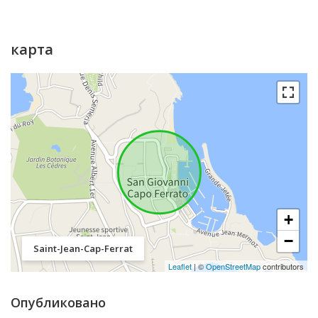
карта
+
−
Saint-Jean-Cap-Ferrat
Leaflet
| ©
OpenStreetMap
contributors
Опубликовано