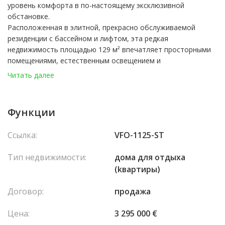
уровень комфорта в по-настоящему эксклюзивной
обстановке.
Расположенная в элитной, прекрасно обслуживаемой
резиденции с бассейном и лифтом, эта редкая
недвижимость площадью 129 м² впечатляет просторными
помещениями, естественным освещением и
высококачественными отделочными материалами.
Читать далее
Планировка:
Элегантный холл ведёт в большое светлое гостиное с
камином. Две роскошные спальни, каждая со своей ванной
Функции
комнатой, а также отдельная полностью оборудованная
кухня с прачечной составляют план квартиры.
Ссылка:
VFO-1125-ST
Все помещения — кроме кухни — выходят на великолепную
террасу площадью 47 м², ориентированную на юго-запад,
Тип недвижимости:
домa для отдыха
без прямых соседей и с частичным видом на Средиземное
(kвартиры)
море и окружающие холмы.
Основные особенности:
Договор:
продажа
Реверсивный кондиционер, полы из мрамора и массива
дерева, современная система «умный дом», сигнализация,
Цена:
3 295 000 €
централизованный пылесос, многочисленные встроенные