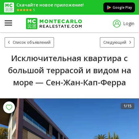
Скачайте новое приложение!
Google Play
5
Login
Список объявлений
Следующий
Исключительная квартира с
большой террасой и видом на
море — Сен-Жан-Кап-Ферра
1
/15