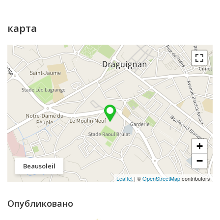
карта
+
−
Beausoleil
Leaflet
| ©
OpenStreetMap
contributors
Опубликовано