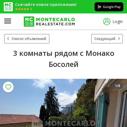
Скачайте новое приложение!
Google Play
5
Login
Список объявлений
Следующий
3 комнаты рядом с Монако
Босолей
1
/8