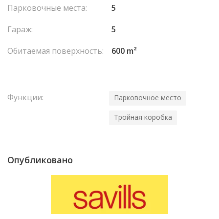
Парковочные места:
5
Гараж:
5
Обитаемая поверхность:
600 m²
Функции:
Парковочное место
Тройная коробка
Опубликовано