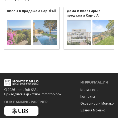
Виллы в продажа a Cap-d'Ail
Дома и квартиры в
продажа a Cap-d'Ail
ИНФОРМАЦИЯ
Кто мы есть
© 2026 ImmoSoft SARL
Приводятся в действие Immotoolbox
Контакты
OUR BANKING PARTNER
Окрестности Монако
Здания Монако