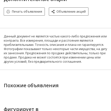
Печать объявления
Объявление акций
Данный документ не является частью какого-либо предложения или
контракта. Все измерения, площади и расстояния являются
приблизительными. Точность описания и плана не гарантируется.
Фотографии показывают только некоторые части имущества, на дату
их занесения. Предложения по продаже действительны, только при
продаже. Продажа не может состоятся при изменении цены или
других условий, без предварительного соглашения.
Похожие объявления
фигурирует в