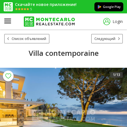
Скачайте новое приложение!
Google Play
5
Login
Список объявлений
Следующий
Villa contemporaine
1
/13