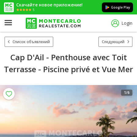
Скачайте новое приложение!
Google Play
5
Login
Список объявлений
Следующий
Cap D'Ail - Penthouse avec Toit
Terrasse - Piscine privé et Vue Mer
1
/6