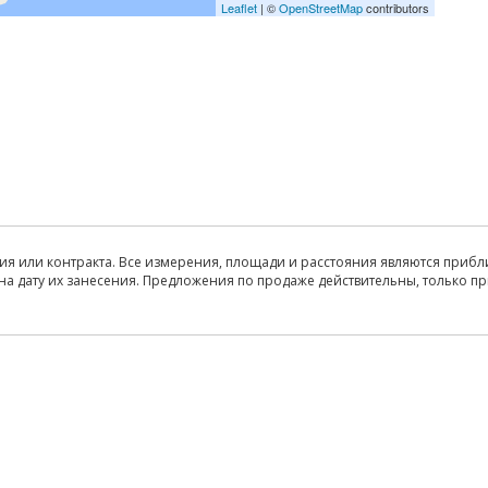
Leaflet
| ©
OpenStreetMap
contributors
ия или контракта. Все измерения, площади и расстояния являются прибл
на дату их занесения. Предложения по продаже действительны, только п