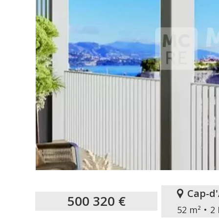
Cap-d'
500 320 €
52 m²
2