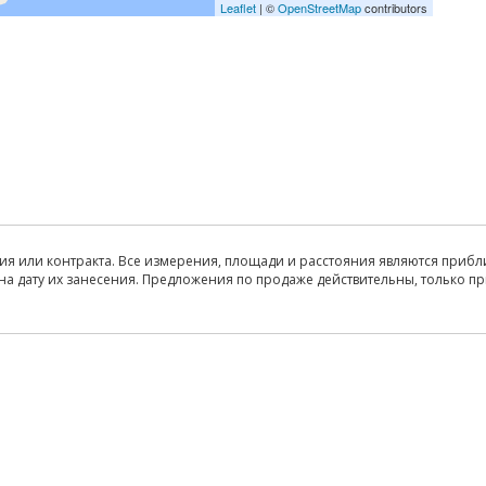
Leaflet
| ©
OpenStreetMap
contributors
ия или контракта. Все измерения, площади и расстояния являются прибл
на дату их занесения. Предложения по продаже действительны, только п