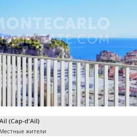
Ail
(
Cap-d'Ail
)
 Местные жители