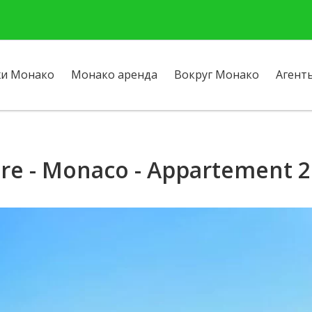
и Монако
Монако аренда
Вокруг Монако
Агент
ière - Monaco - Appartement 2