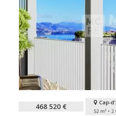
Cap-d'
468 520 €
52 m²
2